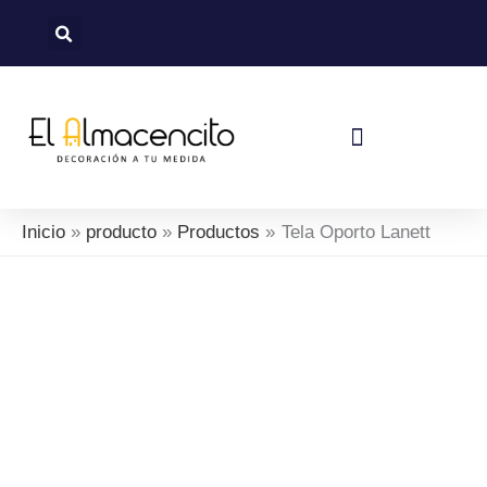
Ir
al
contenido
Política De Devoluciones Y Reembolsos
Inicio
producto
Productos
Tela Oporto Lanett