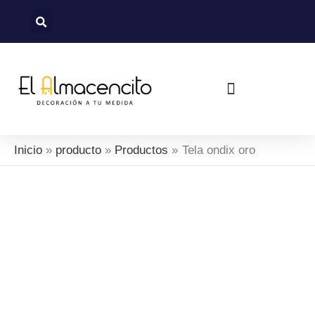
Ir
al
contenido
Política De Devoluciones Y Reembolsos
Inicio
producto
Productos
Tela ondix oro