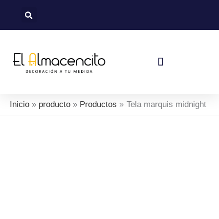
Ir
al
contenido
Política De Devoluciones Y Reembolsos
Inicio
producto
Productos
Tela marquis midnight