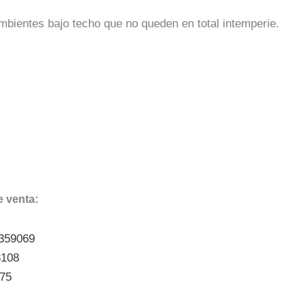
mbientes bajo techo que no queden en total intemperie.
 venta:
5359069
3108
175