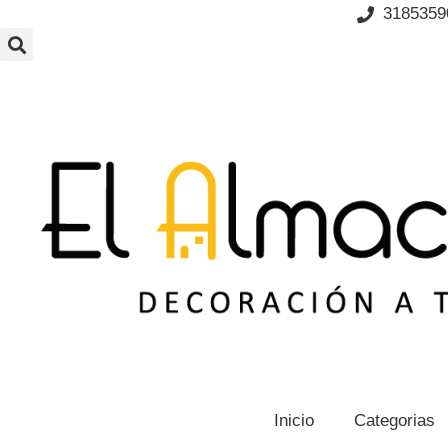
Ir
3185359
al
contenido
Inicio
Categorias