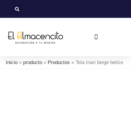
Ir
al
contenido
Política De Devoluciones Y Reembolsos
Inicio
producto
Productos
Tela Inari beige belize