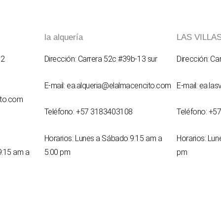
la alquería
LAS VILLA
62
Dirección: Carrera 52c #39b-13 sur
Dirección: Ca
E-mail: ea.alqueria@elalmacencito.com
E-mail: ea.la
ito.com
Teléfono: +57 3183403108
Teléfono: +5
Horarios: Lunes a Sábado 9:15 am a
Horarios: Lu
9:15 am a
5:00 pm
pm