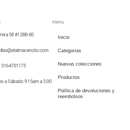
S
menu
rrera 58 #128B-85
Inicio
svillas@elalmacencito.com
Categorias
Nuevas colecciones
7 3164701175
Productos
nes a Sábado 9:15am a 5:00
Política de devoluciones y
reembolsos