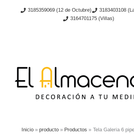
Ir
3185359069 (12 de Octubre)
3183403108 (La
al
3164701175 (Villas)
contenido
Inicio
producto
Productos
Tela Galeria 6 pipe