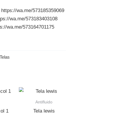
e
https://wa.me/573185359069
tps://wa.me/573183403108
ps://wa.me/573164701175
Telas
Antifluido
ol 1
Tela lewis