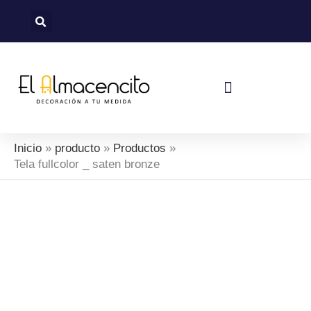
Ir
al
contenido
Política De Devoluciones Y Reembolsos
Inicio
producto
Productos
Tela fullcolor _ saten bronze