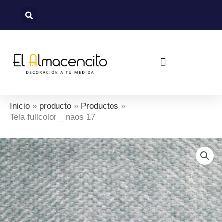
Ir
al
contenido
Política De Devoluciones Y Reembolsos
Inicio
producto
Productos
Tela fullcolor _ naos 17