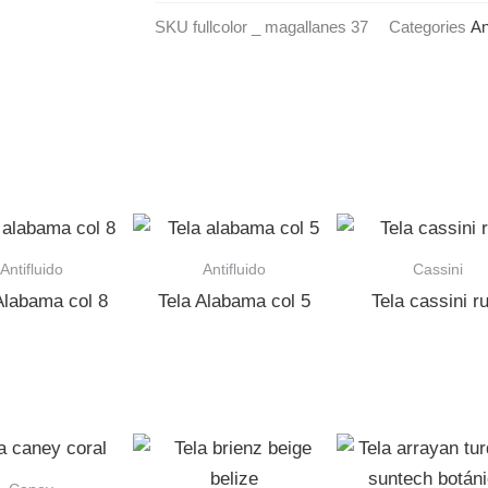
SKU
fullcolor _ magallanes 37
Categories
An
Antifluido
Antifluido
Cassini
Alabama col 8
Tela Alabama col 5
Tela cassini r