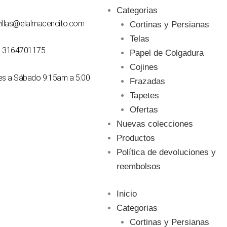
Categorias
svillas@elalmacencito.com
Cortinas y Persianas
Telas
7 3164701175
Papel de Colgadura
Cojines
nes a Sábado 9:15am a 5:00
Frazadas
Tapetes
Ofertas
Nuevas colecciones
Productos
Política de devoluciones y
reembolsos
Inicio
Categorias
Cortinas y Persianas