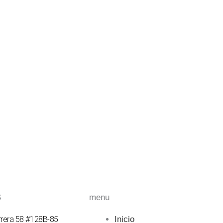
S
menu
rrera 58 #128B-85
Inicio