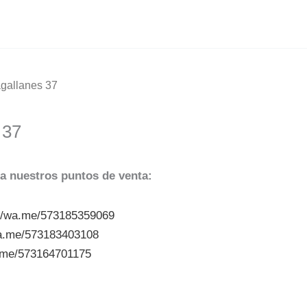
agallanes 37
 37
a nuestros puntos de venta:
://wa.me/573185359069
wa.me/573183403108
a.me/573164701175