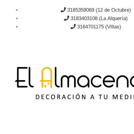
Ir
3185359069 (12 de Octubre)
al
3183403108 (La Alquería)
contenido
3164701175 (Villas)