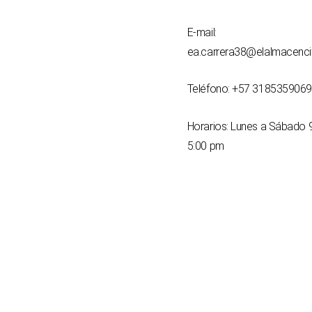
E-mail:
ea.carrera38@elalmacenc
Teléfono: +57 3185359069
Horarios: Lunes a Sábado 
5:00 pm