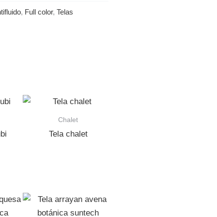
tifluido
,
Full color
,
Telas
Chalet
ubi
Tela chalet