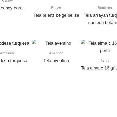
Caney
Belize
Botánica
 caney coral
Tela brienz beige belize
Tela arrayan tur
suntech botán
Antifluido
Aventino
Telas
odesa turquesa
Tela aventino
Tela alma c 16 gri