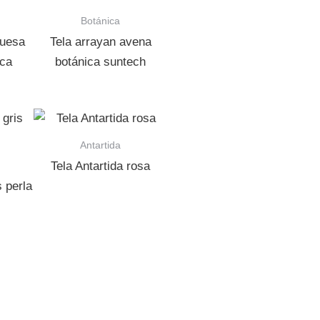
Botánica
quesa
Tela arrayan avena
ica
botánica suntech
Antartida
Tela Antartida rosa
s perla