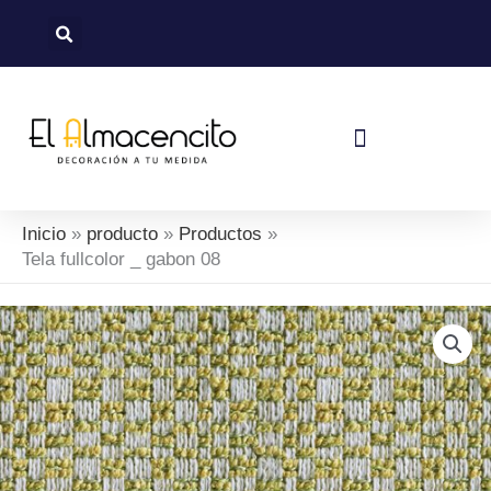
Ir
al
contenido
Política De Devoluciones Y Reembolsos
Inicio
producto
Productos
Tela fullcolor _ gabon 08