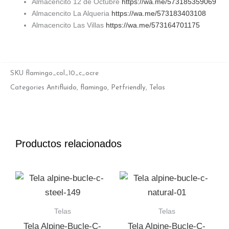
Almacencito 12 de Octubre
https://wa.me/573185359069
Almacencito La Alqueria
https://wa.me/573183403108
Almacencito Las Villas
https://wa.me/573164701175
SKU
flamingo_col_10_c_ocre
Categories
Antifluido
,
flamingo
,
Petfriendly
,
Telas
Productos relacionados
Telas
Telas
Tela Alpine-Bucle-C-
Tela Alpine-Bucle-C-