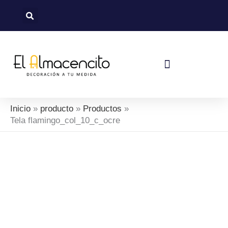
Ir
al
contenido
Política De Devoluciones Y Reembolsos
Inicio
producto
Productos
Tela flamingo_col_10_c_ocre