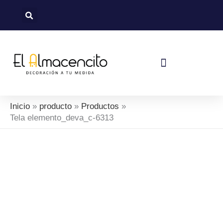
Ir
al
contenido
Política De Devoluciones Y Reembolsos
Inicio
producto
Productos
Tela elemento_deva_c-6313