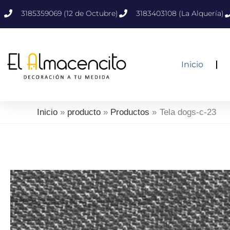
Ir
3185359069 (12 de Octubre)
3183403108 (La Alquería)
al
contenido
Inicio
Inicio
producto
Productos
Tela dogs-c-23