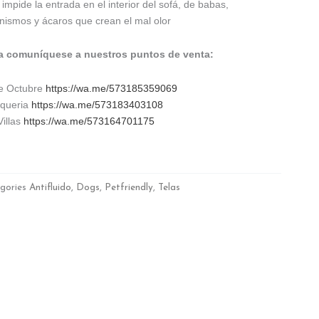
impide la entrada en el interior del sofá, de babas,
anismos y ácaros que crean el mal olor
ra comuníquese a nuestros puntos de venta:
de Octubre
https://wa.me/573185359069
lqueria
https://wa.me/573183403108
Villas
https://wa.me/573164701175
gories
Antifluido
,
Dogs
,
Petfriendly
,
Telas