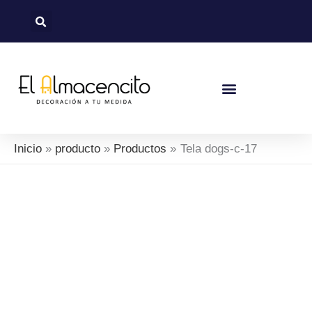
Ir
al
contenido
Política De Devoluciones Y Reembolsos
Inicio
producto
Productos
Tela dogs-c-17