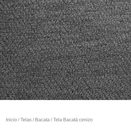
Inicio
/
Telas
/
Bacata
/ Tela Bacatá cenizo