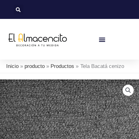
Ir
al
contenido
Inicio
producto
Productos
Tela Bacatá cenizo