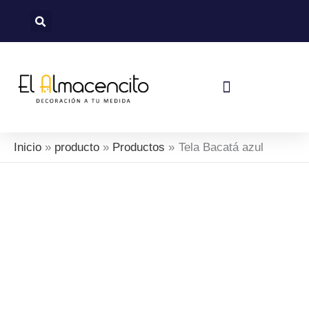
Ir
al
contenido
Política De Devoluciones Y Reembolsos
Inicio
producto
Productos
Tela Bacatá azul