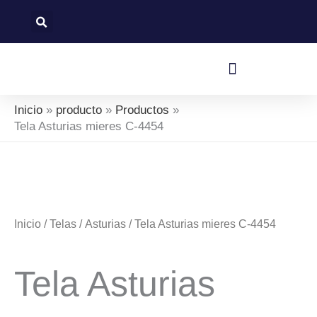
Ir
al
contenido
Política De Devoluciones Y Reembolsos
Inicio
producto
Productos
Tela Asturias mieres C-4454
Inicio
/
Telas
/
Asturias
/ Tela Asturias mieres C-4454
Tela Asturias