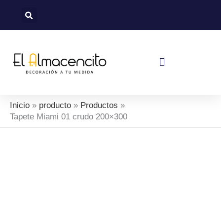
Ir
al
contenido
Política De Devoluciones Y Reembolsos
Inicio
producto
Productos
Tapete Miami 01 crudo 200×300