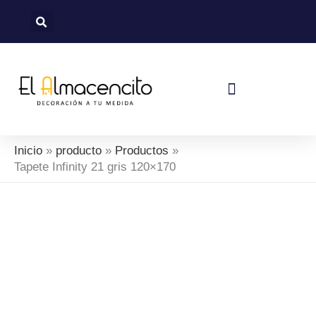
Ir
al
contenido
Política De Devoluciones Y Reembolsos
Inicio
producto
Productos
Tapete Infinity 21 gris 120×170