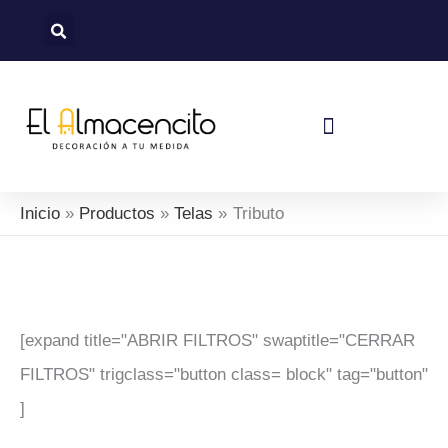
Sorted
Ir
by
al
latest
contenido
Política De Devoluciones Y Reembolsos
Inicio
Productos
Telas
Tributo
[expand title="ABRIR FILTROS" swaptitle="CERRAR
FILTROS" trigclass="button class= block" tag="button"
]