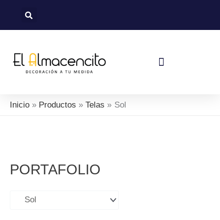
Sorted
Ir
by
al
latest
contenido
Política De Devoluciones Y Reembolsos
Inicio
Productos
Telas
Sol
PORTAFOLIO