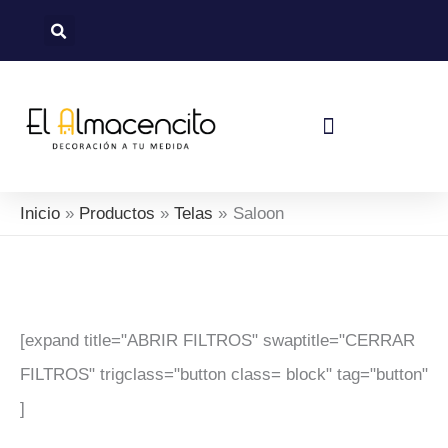
Sorted
Ir
by
al
latest
contenido
Política De Devoluciones Y Reembolsos
Inicio
Productos
Telas
Saloon
[expand title="ABRIR FILTROS" swaptitle="CERRAR
FILTROS" trigclass="button class= block" tag="button"
]