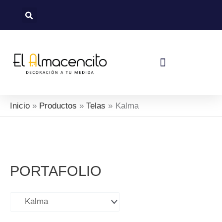
Sorted
Ir
by
al
latest
contenido
Política De Devoluciones Y Reembolsos
Inicio
Productos
Telas
Kalma
PORTAFOLIO