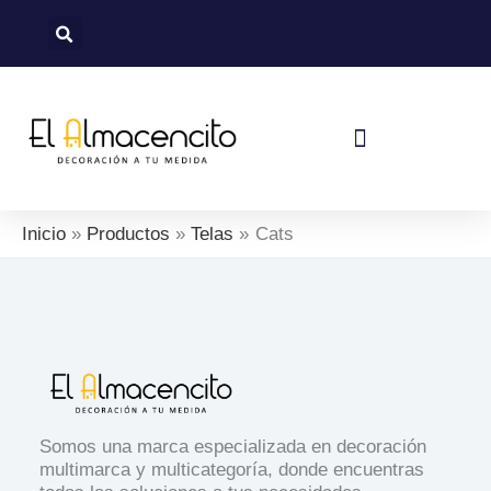
Sorted
Ir
by
al
latest
contenido
Política De Devoluciones Y Reembolsos
Inicio
Productos
Telas
Cats
Somos una marca especializada en decoración
multimarca y multicategoría, donde encuentras