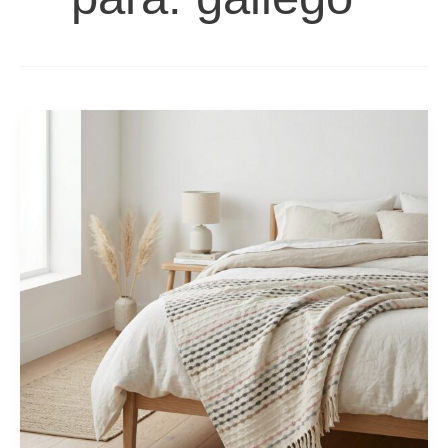
Frazada
gallego
multi